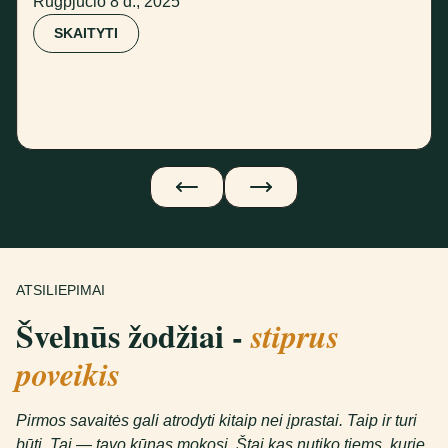
Rugpjūčio 8 d., 2025
SKAITYTI
ATSILIEPIMAI
Švelnūs žodžiai -
stiprus
poveikis
Pirmos savaitės gali atrodyti kitaip nei įprastai. Taip ir turi
būti. Tai — tavo kūnas mokosi. Štai kas nutiko tiems, kurie