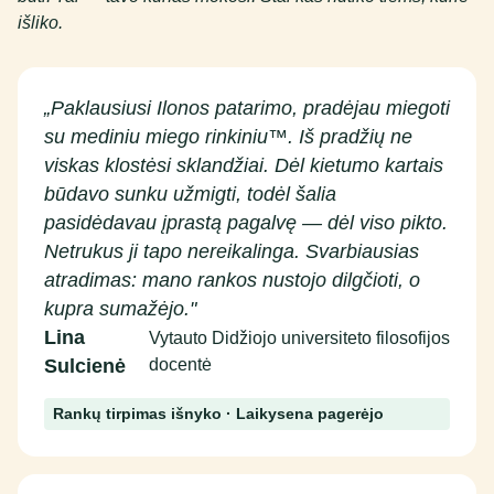
išliko.
„Paklausiusi Ilonos patarimo, pradėjau miegoti
su mediniu miego rinkiniu™. Iš pradžių ne
viskas klostėsi sklandžiai. Dėl kietumo kartais
būdavo sunku užmigti, todėl šalia
pasidėdavau įprastą pagalvę — dėl viso pikto.
Netrukus ji tapo nereikalinga. Svarbiausias
atradimas: mano rankos nustojo dilgčioti, o
kupra sumažėjo."
Lina
Vytauto Didžiojo universiteto filosofijos
Sulcienė
docentė
Rankų tirpimas išnyko · Laikysena pagerėjo