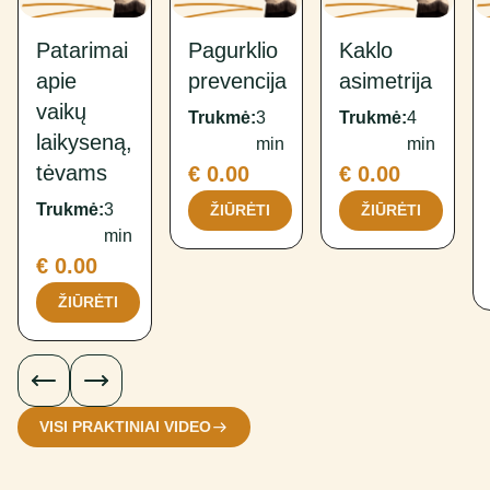
Patarimai
Pagurklio
Kaklo
apie
prevencija
asimetrija
vaikų
Trukmė:
3
Trukmė:
4
laikyseną,
min
min
tėvams
€ 0.00
€ 0.00
Trukmė:
3
ŽIŪRĖTI
ŽIŪRĖTI
min
€ 0.00
ŽIŪRĖTI
VISI PRAKTINIAI VIDEO