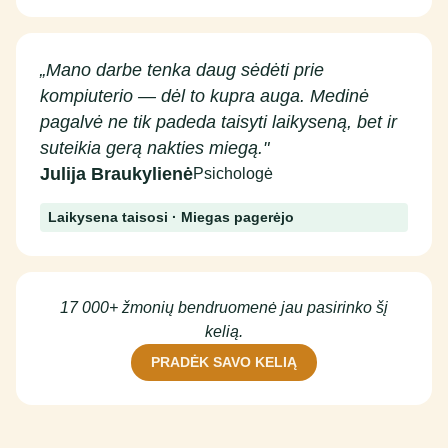
„Mano darbe tenka daug sėdėti prie
kompiuterio — dėl to kupra auga. Medinė
pagalvė ne tik padeda taisyti laikyseną, bet ir
suteikia gerą nakties miegą."
Julija Braukylienė
Psichologė
Laikysena taisosi · Miegas pagerėjo
17 000+ žmonių bendruomenė jau pasirinko šį
kelią.
PRADĖK SAVO KELIĄ