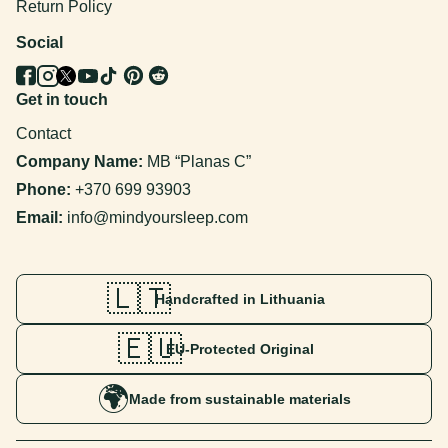
Return Policy
Social
Get in touch
Contact
Company Name:
MB “Planas C”
Phone:
+370 699 93903
Email:
info@mindyoursleep.com
🇱🇹
Handcrafted in Lithuania
🇪🇺
EU-Protected Original
🌍
Made from sustainable materials