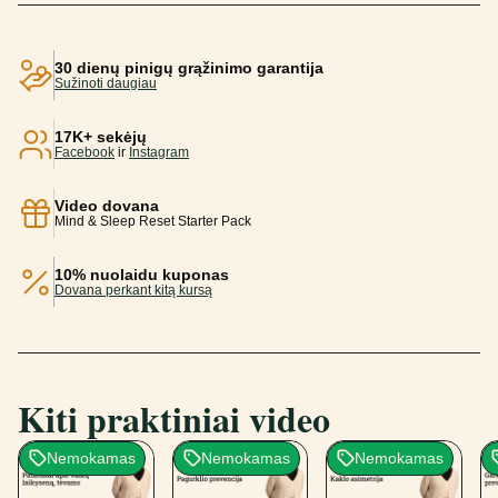
30 dienų pinigų grąžinimo garantija
Sužinoti daugiau
17K+ sekėjų
Facebook
ir
Instagram
Video dovana
Mind & Sleep Reset Starter Pack
10% nuolaidu kuponas
Dovana perkant kitą kursą
Kiti praktiniai video
Nemokamas
Nemokamas
Nemokamas