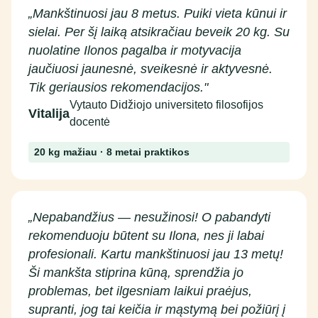
„Mankštinuosi jau 8 metus. Puiki vieta kūnui ir
sielai. Per šį laiką atsikračiau beveik 20 kg. Su
nuolatine Ilonos pagalba ir motyvacija
jaučiuosi jaunesnė, sveikesnė ir aktyvesnė.
Tik geriausios rekomendacijos."
Vytauto Didžiojo universiteto filosofijos
Vitalija
docentė
20 kg mažiau · 8 metai praktikos
„Nepabandžius — nesužinosi! O pabandyti
rekomenduoju būtent su Ilona, nes ji labai
profesionali. Kartu mankštinuosi jau 13 metų!
Ši mankšta stiprina kūną, sprendžia jo
problemas, bet ilgesniam laikui praėjus,
supranti, jog tai keičia ir mąstymą bei požiūrį į