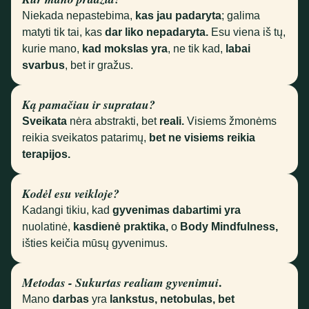
Niekada nepastebima,
kas jau padaryta
; galima
matyti tik tai, kas
dar liko nepadaryta.
Esu viena iš tų,
kurie mano,
kad mokslas yra
, ne tik kad,
labai
svarbus
, bet ir gražus.
Ką pamačiau ir supratau?
Sveikata
nėra abstrakti, bet
reali.
Visiems žmonėms
reikia sveikatos patarimų,
bet
ne visiems reikia
terapijos.
Kodėl esu veikloje?
Kadangi tikiu, kad
gyvenimas dabartimi yra
nuolatinė,
kasdienė praktika,
o
Body Mindfulness,
išties keičia mūsų gyvenimus.
.
Metodas
- Sukurtas realiam gyvenimui
Mano
darbas
yra
lankstus, netobulas, bet