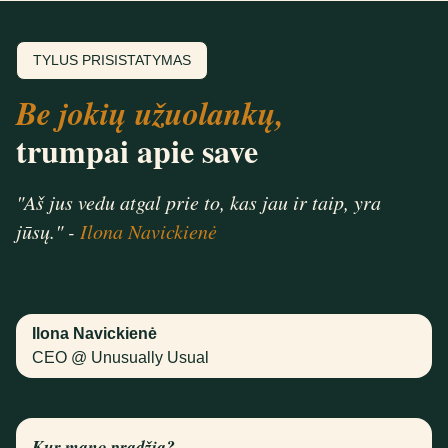
TYLUS PRISISTATYMAS
Be jokių užuolankų,
trumpai apie save
"Aš jus vedu atgal prie to, kas jau ir taip, yra
jūsų." -
Ilona Navickienė
Ilona Navickienė
CEO @ Unusually Usual
Kur mano pradžia?