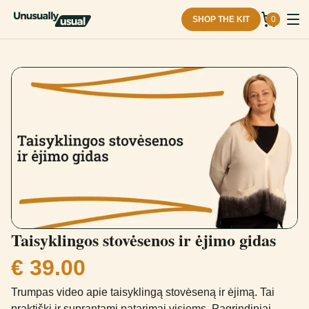
SHOP THE KIT
0
Taisyklingos stovėsenos ir ėjimo gidas
€ 39.00
Trumpas video apie taisyklingą stovėseną ir ėjimą. Tai
praktiški ir suprantami patarimai visiems. Pagrindiniai