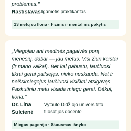
problemas."
Rastislavas
Ilgametis praktikantas
13 metų su Ilona · Fizinis ir mentalinis pokytis
„Miegojau ant medinės pagalvės porą
mėnesių, dabar — jau metus. Visi žiūri keistai
(ir mano vaikai). Bet kai pabustu, jaučiuosi
tikrai gerai pailsėjęs, nieko neskauda. Net ir
neišsimiegojus jaučiuosi visiškai atsigavęs.
Paskutiniu metu visada miegu gerai. Dėkui,
Ilona."
Dr. Lina
Vytauto Didžiojo universiteto
Sulcienė
filosofijos docentė
Miegas pagerėjo · Skausmas išnyko