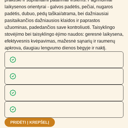
laikysenos orientyrai - galvos padėtis, pečiai, nugaros
padėtis, dubuo, pėdų taškai/atrama, bei dažniausiai
pasitaikančios dažniausios klaidos ir paprastos
užuominas, padedančios save kontroliuoti. Taisyklingo
stovėjimo bei taisyklingo ėjimo naudos: geresnė laikysena,
efektyvesnis kvėpavimas, mažesnė sąnarių ir raumenų
apkrova, daugiau lengvumo dienos bėgyje ir naktį.