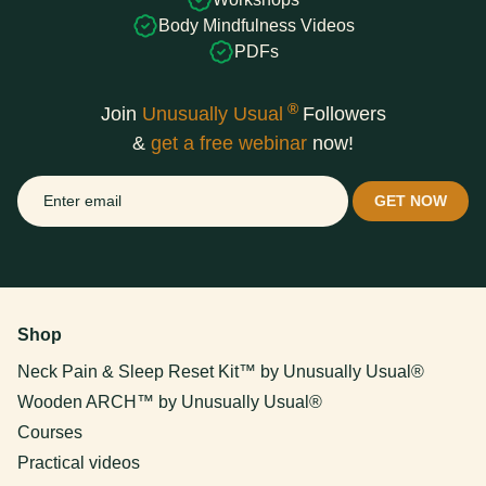
Body Mindfulness Videos
PDFs
®
Join
Unusually Usual
Followers
&
get a free webinar
now!
Shop
Neck Pain & Sleep Reset Kit™ by Unusually Usual®
Wooden ARCH™ by Unusually Usual®
Courses
Practical videos